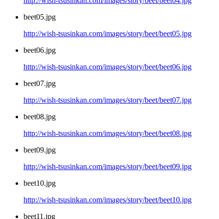
http://wish-tsusinkan.com/images/story/beet/beet04.jpg
beet05.jpg
http://wish-tsusinkan.com/images/story/beet/beet05.jpg
beet06.jpg
http://wish-tsusinkan.com/images/story/beet/beet06.jpg
beet07.jpg
http://wish-tsusinkan.com/images/story/beet/beet07.jpg
beet08.jpg
http://wish-tsusinkan.com/images/story/beet/beet08.jpg
beet09.jpg
http://wish-tsusinkan.com/images/story/beet/beet09.jpg
beet10.jpg
http://wish-tsusinkan.com/images/story/beet/beet10.jpg
beet11.jpg