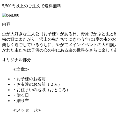
5,500円以上のご注文で送料無料
内容
虫が大好きな主人公（お子様）がある日、野原でかぶと虫と
虫の背にまたがり、沢山の虫たちでにぎわう年に1度の虫の
楽しく過ごしているうちに、やがてメインイベントの大相撲
かれた虫たちは子供の心の中にある虫の世界をさらに楽しく
オリジナル部分
≪文章≫
・お子様のお名前
・お友達のお名前（２人）
・お住まいの地域（おところ）
・贈る日
・贈り主
≪メッセージ≫