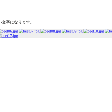
い文字になります。