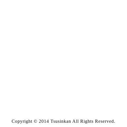
Copyright © 2014 Tsusinkan All Rights Reserved.