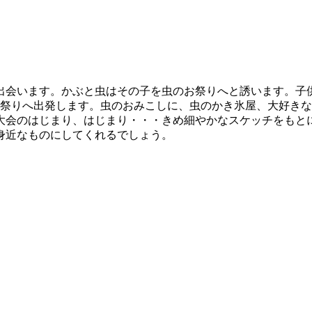
出会います。かぶと虫はその子を虫のお祭りへと誘います。子
お祭りへ出発します。虫のおみこしに、虫のかき氷屋、大好き
大会のはじまり、はじまり・・・きめ細やかなスケッチをもと
身近なものにしてくれるでしょう。