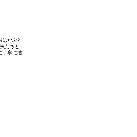
供はかぶと
な虫たちと
に丁寧に描