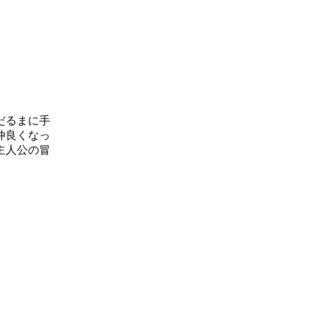
だるまに手
仲良くなっ
主人公の冒